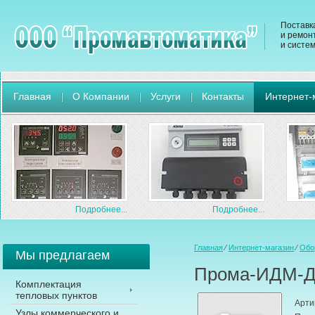
Поставк
и ремон
и систе
Главная
О Компании
Услуги
Контакты
Интернет-
Подробнее...
Подробнее...
Главная
⁄
Интернет-магазин
⁄
Обо
Мы предлагаем
Прома-ИДМ-ДИ
Комплектация
тепловых пунктов
Арти
Узлы коммерческого и