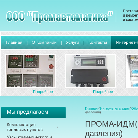
Поставк
и ремон
и систе
Главная
О Компании
Услуги
Контакты
Интернет-
Подробнее...
Подробнее...
Главная
⁄
Интернет-магазин
⁄
Обо
Мы предлагаем
давления)
ПРОМА-ИДМ(В
Комплектация
тепловых пунктов
давления)
Узлы коммерческого и