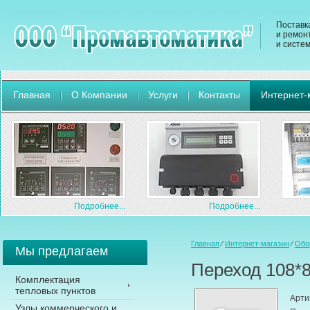
Поставк
и ремон
и систе
Главная
О Компании
Услуги
Контакты
Интернет-
Подробнее...
Подробнее...
Главная
⁄
Интернет-магазин
⁄
Обо
Мы предлагаем
Переход 108*
Комплектация
тепловых пунктов
Арти
Узлы коммерческого и